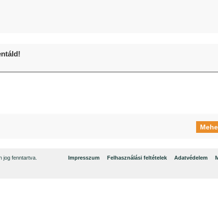
táld!
jog fenntartva.
Impresszum
Felhasználási feltételek
Adatvédelem
M