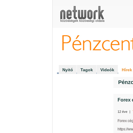
Pénzcentrum Klub
Nyitó
Tagok
Videók
Hírek
Pénzc
Forex 
12 éve
|
Forex cég
https://w