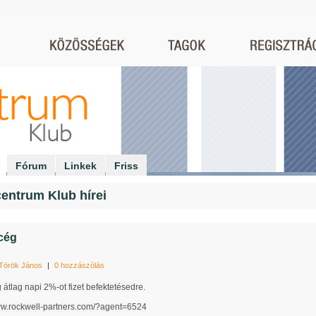
Fórum
Linkek
Friss
entrum Klub hírei
cég
Török János
|
0 hozzászólás
 átlag napi 2%-ot fizet befektetésedre.
ww.rockwell-partners.com/?agent=6524