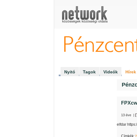
Pénzcentrum Klub
Nyitó
Tagok
Videók
Hírek
Pénzc
FPXcw
[
13 éve
|
elfdar http
Címkék: