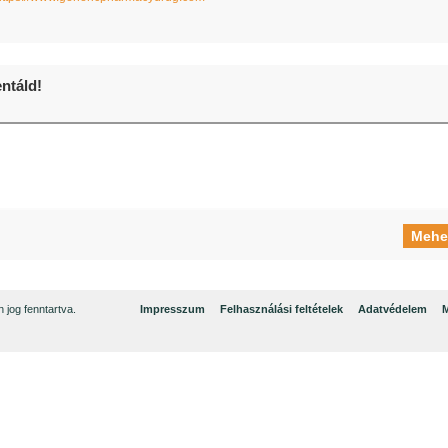
táld!
jog fenntartva.
Impresszum
Felhasználási feltételek
Adatvédelem
M