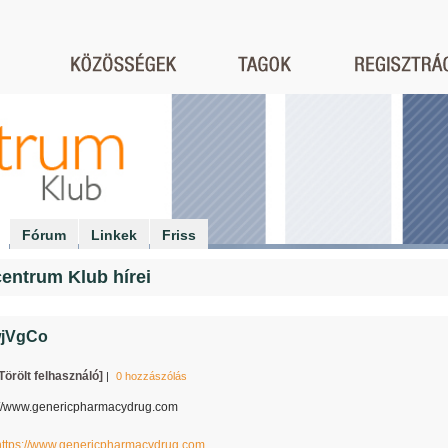
Fórum
Linkek
Friss
entrum Klub hírei
jVgCo
Törölt felhasználó]
|
0 hozzászólás
s://www.genericpharmacydrug.com
https://www.genericpharmacydrug.com