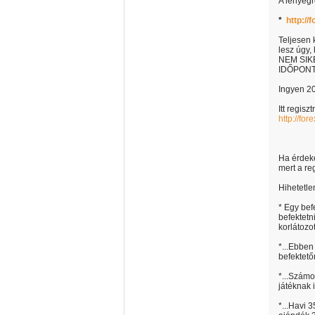
A lényegr
*
http://
Teljesen
lesz úgy
NEM SIK
IDŐPONT
Ingyen 20
Itt regisz
http://fo
Ha érdeke
mert a re
Hihetetle
* Egy bef
befektetni
korlátozot
*...Ebben
befektető
*...Számo
játéknak 
*...Havi 