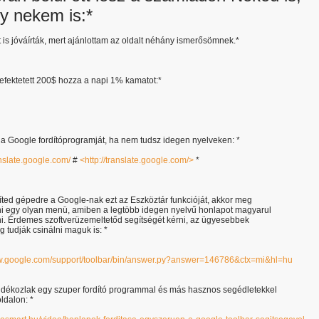
y nekem is:*
 is jóváírták, mert ajánlottam az oldalt néhány ismerősömnek.*
efektetett 200$ hozza a napi 1% kamatot:*
a Google fordítóprogramját, ha nem tudsz idegen nyelveken: *
anslate.google.com/
#
<http://translate.google.com/>
*
íted gépedre a Google-nak ezt az Eszköztár funkcióját, akkor meg
ni egy olyan menü, amiben a legtöbb idegen nyelvű honlapot magyarul
ni. Érdemes szoftverüzemeltetőd segítségét kérni, az ügyesebbek
g tudják csinálni maguk is: *
ww.google.com/support/toolbar/bin/answer.py?answer=146786&ctx=mi&hl=hu
dékozlak egy szuper fordító programmal és más hasznos segédletekkel
ldalon: *