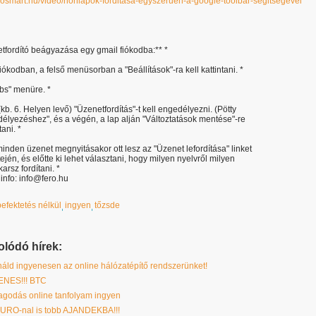
deosmart.hu/video/honlapok-forditasa-egyszeruen-a-google-toolbar-segitsegevel
tfordító beágyazása egy gmail fiókodba:** *
fiókodban, a felső menüsorban a "Beállítások"-ra kell kattintani. *
abs" menüre. *
(kb. 6. Helyen levő) "Üzenetfordítás"-t kell engedélyezni. (Pötty
élyezéshez", és a végén, a lap alján "Változtatások mentése"-re
tani. *
inden üzenet megnyitásakor ott lesz az "Üzenet lefordítása" linket
tején, és előtte ki lehet választani, hogy milyen nyelvről milyen
arsz fordítani. *
 info: info@fero.hu
befektetés nélkül
ingyen
tőzsde
lódó hírek:
ld ingyenesen az online hálózatépítő rendszerünket!
NES!!! BTC
godás online tanfolyam ingyen
URO-nal is tobb AJANDEKBA!!!