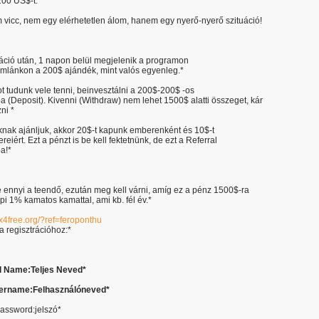
200 US$-t.*
m vicc, nem egy elérhetetlen álom, hanem egy nyerő-nyerő szituáció!
ráció után, 1 napon belül megjelenik a programon
ámlánkon a 200$ ajándék, mint valós egyenleg.*
t tudunk vele tenni, beinvesztálni a 200$-200$ -os
 (Deposit). Kivenni (Withdraw) nem lehet 1500$ alatti összeget, kár
ni *
nak ajánljuk, akkor 20$-t kapunk emberenként és 10$-t
eiért. Ezt a pénzt is be kell fektetnünk, de ezt a Referral
a!*
 ennyi a teendő, ezután meg kell várni, amíg ez a pénz 1500$-ra
i 1% kamatos kamattal, ami kb. fél év.*
rex4free.org/?ref=feroponthu
a regisztrációhoz:*
ll Name:Teljes Neved
*
ername:Felhasználóneved
*
assword:jelszó*