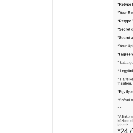
*
Retype 
*
Your E-
*
Retype 
*
Secret 
*
Secret 
*
Your Up
*
I agree
* katt a 
* Legyünk
* Ha felk
frissíten
*Egy ilye
*Szóval m
* *
*A linkem
közben el
lehet!*
*24 