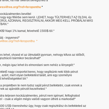
e térek, ha már sikerült beregizned a
forex4free.org/?ref=feroponthu
*
 kockázatmentes bevétel
, hogy egy fillérbe sem kerül. LEHET, hogy TÚLTERHELT AZ OLDAL és
ERÜL AZONNAL REGISZTRÁLNI, AKKOR MEG KELL PRÓBÁLNI MÁS
BAN.*
0$! Napi 1% kamat, felvehető 1500$-tól.*
trálj - ingyenes!*
rex4free.org/?ref=feroponthu *
s lehet, olvasd el az útmutatót gyorsan, nehogy kifuss az időből,
gisztráció bármikor bezárulhat!*
n, mégis igaz lehet és elmondani sem nehéz a lényegét:*
ektető nagy csoportot keres, hogy segítsünk neki több pénzt
, azért, mert olyan befektetést talált, ami egy személyre
t lehetőségekkel bír.*
 a projektben te nem tudsz saját pénzt befektetni, csak ennek a
nek az ajándék pénzét kezelheted.*
dra teljesen kockázatmentes, pénzt nem igényel, felfoghatod
is! - csak a végén mégis valódi vagyon ütheti a markodat!*
3500 US$-t kereshetsz úgy, hogy csak regisztrálsz és befekteted az