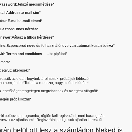
Password:Jelszó megismétlése
*
mail Address:e-mail cím
*
Your E-mail:e-mail címed
*
question:Titkos kérdés
*
answer:Válasz a titkos kérdésre
*
line:Szponzorod neve és felhasználóneve van automatikusan beírva
*
 with Terms and conditions - bepipálod
*
gombra*
 együtt sikeresek!*
eressük az oldalt, legyünk türelmesek, próbáljuk többször
i, ha nem jön be! Terhelt a rendszer, nagy az érdeklődés.*
n lehetőséget rengetegen megrohannak és az egész világról!*
egéri próbálkozni!*
ről belépve a programba, rögtön kell regisztrálni, mert barangolás
veszik az ajánlásom! - Regisztrálni pedig csak ajánlón keresztül
órán belül ott lesz a számládon Neked is,