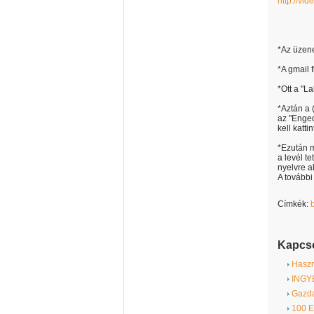
http://vi
*Az üzene
*A gmail 
*Ott a "L
*Aztán a 
az "Enged
kell kattin
*Ezután m
a levél te
nyelvre ak
A további
Címkék:
Kapcso
Haszná
INGYE
Gazda
100 E