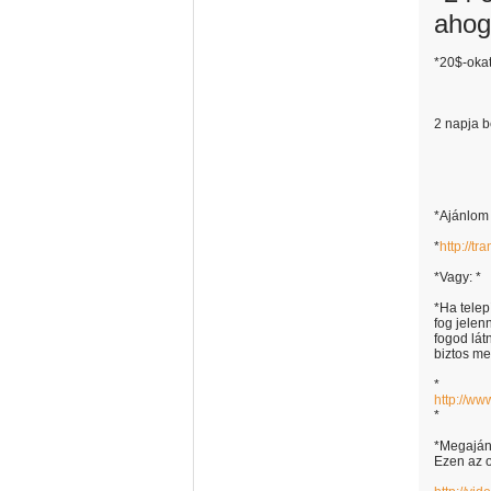
ahog
*20$-okat
2 napja b
*Ajánlom 
*
http://tr
*Vagy: *
*Ha telep
fog jelen
fogod lát
biztos me
*
http://w
*
*Megaján
Ezen az o