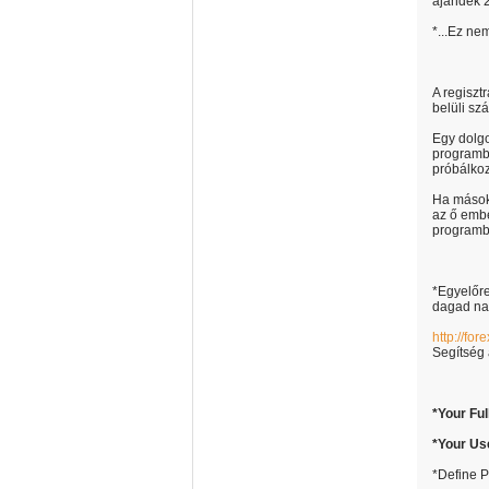
ajándék 
*...Ez ne
A regiszt
belüli sz
Egy dolgo
programba
próbálkoz
Ha mások
az ő ember
programb
*Egyelőre
dagad nap
http://fo
Segítség 
*
Your Fu
*
Your Us
*Define P