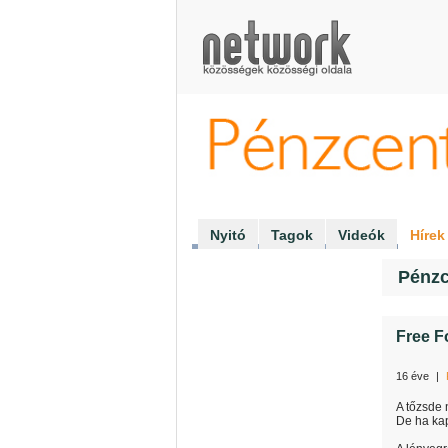
Pénzcentrum Klub
Nyitó
Tagok
Videók
Hírek
Pénzc
Free F
16 éve
|
A tőzsde
De ha kap