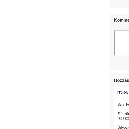
Kommen
Hozzás
[Törölt
Szia, F
Előszö
tapaszt
Üdvözle