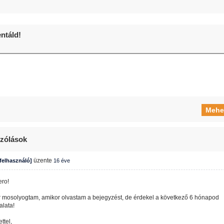
táld!
zólások
üzente
 felhasználó]
16 éve
ero!
r mosolyogtam, amikor olvastam a bejegyzést, de érdekel a következő 6 hónapod
alata!
ttel,